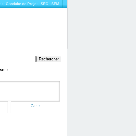
et
-
Conduite de Projet
-
SEO
-
SEM
risme
Carte