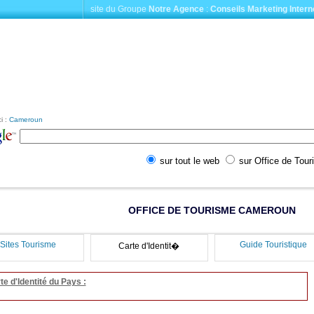
site du Groupe
Notre Agence
:
Conseils Marketing Intern
i :
Cameroun
sur tout le web
sur Office de Tou
OFFICE DE TOURISME CAMEROUN
Sites Tourisme
Guide Touristique
Carte d'Identit�
te d'Identité du Pays :