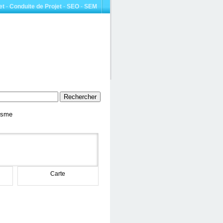
et
-
Conduite de Projet
-
SEO
-
SEM
risme
Carte