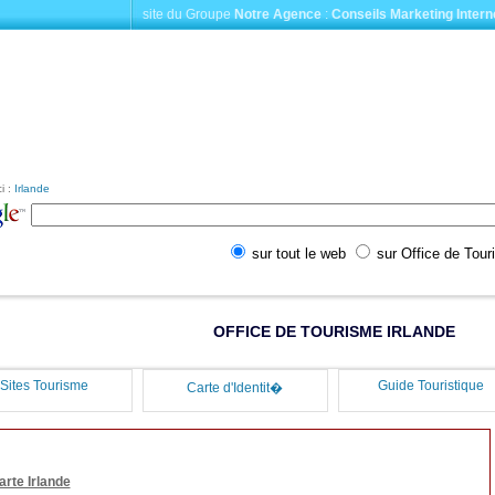
site du Groupe
Notre Agence
:
Conseils Marketing Intern
i :
Irlande
sur tout le web
sur Office de Tou
OFFICE DE TOURISME IRLANDE
Sites Tourisme
Guide Touristique
Carte d'Identit�
arte Irlande