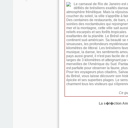
Le carnaval de Rio de Janeiro est 
défilés de brésiliens exaltés dans
atmosphère frénétique. Mais la réjouiss
coucher du soleil, la ville s'apprête à fa
Des centaines de restaurants, de bars, d
soirées des noctambules qui rejoingnent
mer et la montagne, cette ville sait au
reliefs escarpés et ses forêts tropicales.
exaltantes de la planète. Le Brésil est
continent sud-américain. Sa beauté se r
sinueuses, les profondeurs mystérieuses
kilomètres de littoral. Les brésiliens favor
musique, la danse, les sentiments amoure
pays aussi grand, il n'est pas facile de c
larges de 3 kilomètres et atteignant par
merveilles de l'Amérique du Sud. Panta
est parfaite pour observer la faune, pl
Pour les voyageurs plus citadins, Salvado
du Brésil, vous laisse découvrir son hist
épicée et ses superbes plages. Le sens d
charment tous les visiteurs qui s'éprenn
Ce gui
La s�l�ction Ama