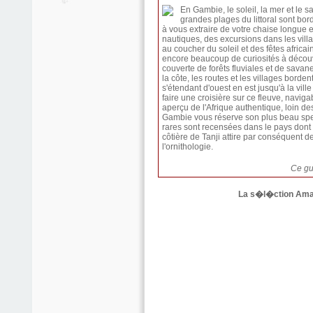
En Gambie, le soleil, la mer et le 
grandes plages du littoral sont bo
à vous extraire de votre chaise longue et
nautiques, des excursions dans les vil
au coucher du soleil et des fêtes africaine
encore beaucoup de curiosités à découvr
couverte de forêts fluviales et de savan
la côte, les routes et les villages borde
s'étendant d'ouest en est jusqu'à la vi
faire une croisière sur ce fleuve, naviga
aperçu de l'Afrique authentique, loin des
Gambie vous réserve son plus beau spec
rares sont recensées dans le pays dont
côtière de Tanji attire par conséquent 
l'ornithologie.
Ce gui
La s�l�ction Ama