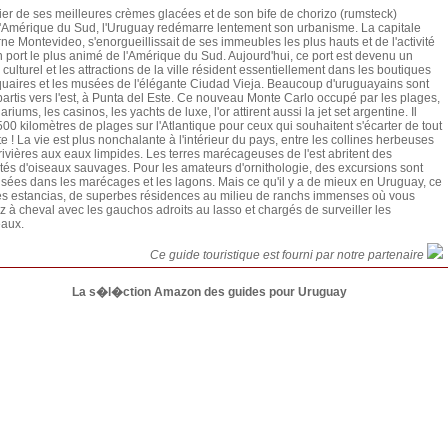
ier de ses meilleures crèmes glacées et de son bife de chorizo (rumsteck)
'Amérique du Sud, l'Uruguay redémarre lentement son urbanisme. La capitale
e Montevideo, s'enorgueillissait de ses immeubles les plus hauts et de l'activité
 port le plus animé de l'Amérique du Sud. Aujourd'hui, ce port est devenu un
 culturel et les attractions de la ville résident essentiellement dans les boutiques
quaires et les musées de l'élégante Ciudad Vieja. Beaucoup d'uruguayains sont
partis vers l'est, à Punta del Este. Ce nouveau Monte Carlo occupé par les plages,
ariums, les casinos, les yachts de luxe, l'or attirent aussi la jet set argentine. Il
500 kilomètres de plages sur l'Atlantique pour ceux qui souhaitent s'écarter de tout
te ! La vie est plus nonchalante à l'intérieur du pays, entre les collines herbeuses
 rivières aux eaux limpides. Les terres marécageuses de l'est abritent des
tés d'oiseaux sauvages. Pour les amateurs d'ornithologie, des excursions sont
sées dans les marécages et les lagons. Mais ce qu'il y a de mieux en Uruguay, ce
es estancias, de superbes résidences au milieu de ranchs immenses où vous
 à cheval avec les gauchos adroits au lasso et chargés de surveiller les
eaux.
Ce guide touristique est fourni par notre partenaire
La s�l�ction Amazon des guides pour Uruguay