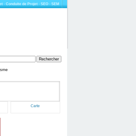
et
-
Conduite de Projet
-
SEO
-
SEM
risme
Carte