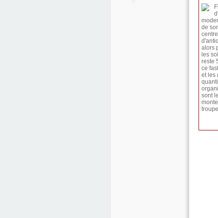
F
d
modern
de son
centre
d'anti
alors 
les sol
reste 
ce fas
et les
quanti
organi
sont l
montez
troup