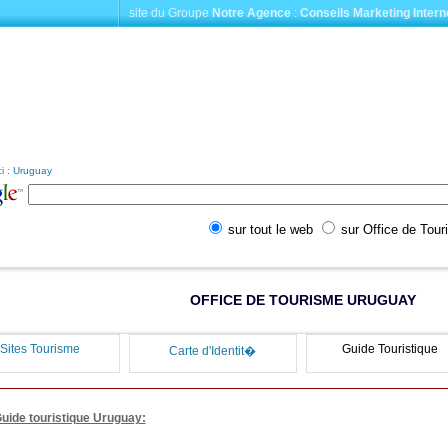
site du Groupe
Notre Agence
:
Conseils Marketing Intern
i :
Uruguay
sur tout le web
sur Office de Tou
OFFICE DE TOURISME URUGUAY
Sites Tourisme
Guide Touristique
Carte d'Identit�
uide touristique Uruguay: