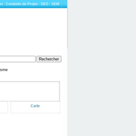
et
-
Conduite de Projet
-
SEO
-
SEM
risme
Carte