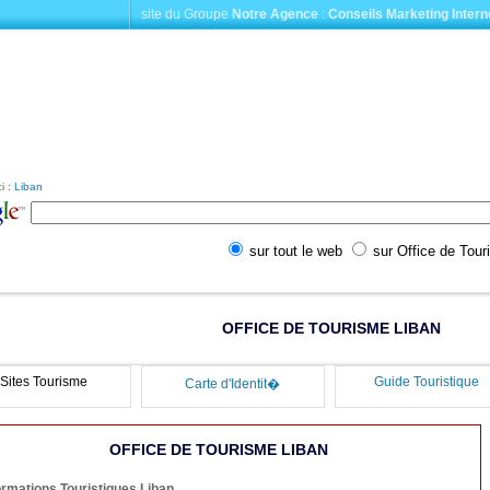
site du Groupe
Notre Agence
:
Conseils Marketing Intern
i :
Liban
sur tout le web
sur Office de Tou
OFFICE DE TOURISME LIBAN
Sites Tourisme
Guide Touristique
Carte d'Identit�
OFFICE DE TOURISME LIBAN
ormations Touristiques Liban