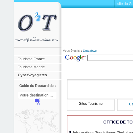
site du G
Vous-êtes ici :
Zimbabwe
Tourisme France
Tourisme Monde
CyberVoyagistes
Guide du Routard de :
Sites Tourisme
Ca
OFFICE DE T
Informations Touristiques Zimbabw